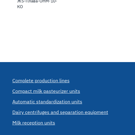
Ж5-Плава-ОНМ-10-
КО
Complete production lines
Compact milk pasteurizer units
Automatic standardization units
Dairy centrifuges and separation equipment
Milk reception units