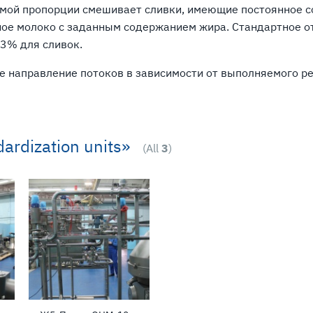
имой пропорции смешивает сливки, имеющие постоянное 
ное молоко с заданным содержанием жира. Стандартное о
,3% для сливок.
 направление потоков в зависимости от выполняемого р
ardization units»
(All
3
)