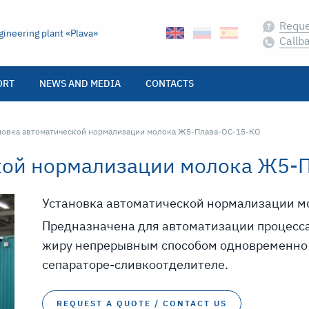
Reque
ineering plant «Plava»
Callb
ORT
NEWS AND MEDIA
CONTACTS
щая страница:
новка автоматической нормализации молока Ж5-Плава-ОС-15-КО
кой нормализации молока Ж5-
Установка автоматической нормализации мо
Предназначена для автоматизации процесса
жиру непрерывным способом одновременно 
сепараторе-сливкоотделителе.
REQUEST A QUOTE / CONTACT US