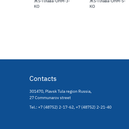
Ж5-Плава-ОНМ-3-
Ж5-Плава-ОНМ-5-
КО
КО
Contacts
301470
,
Plavsk Tula region Russia
,
27 Communarov street
Tel.:
+7 (48752) 2-17-62
,
+7 (48752) 2-21-40