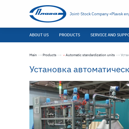
Joint-Stock Company «Plavsk eng
ABOUT US
PRODUCTS
SERVICE AND SUPP
Main
Products
Automatic standardization units
Теку
Уста
Установка автоматичес